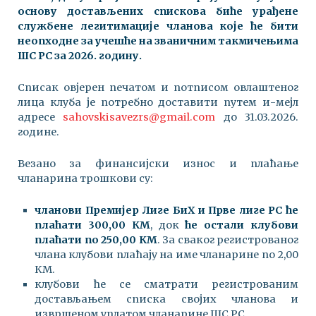
основу достављених спискова биће урађене
службене легитимације чланова које ће бити
неопходне за учешће на званичним такмичењима
ШС РС за 2026. годину.
Списак овјерен печатом и потписом овлаштеног
лица клуба је потребно доставити путем и-мејл
адресе
sahovskisavezrs@gmail.com
до 31.03.2026.
године.
Везано за финансијски износ и плаћање
чланарина трошкови су:
чланови Премијер Лиге БиХ и Прве лиге РС ће
плаћати 300,00 КМ
, док
ће остали клубови
плаћати по 250,00 КМ
. За сваког регистрованог
члана клубови плаћају на име чланарине по 2,00
КМ.
клубови ће се сматрати регистрованим
достављањем списка својих чланова и
извршеном уплатом чланарине ШС РС.