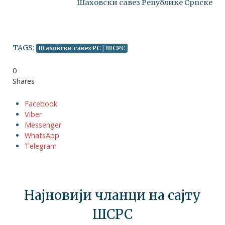
Шаховски савез Републике Српске
TAGS:
Шаховски савез РС│ШСРС
0
Shares
Facebook
Viber
Messenger
WhatsApp
Telegram
Најновији чланци на сајту
ШСРС