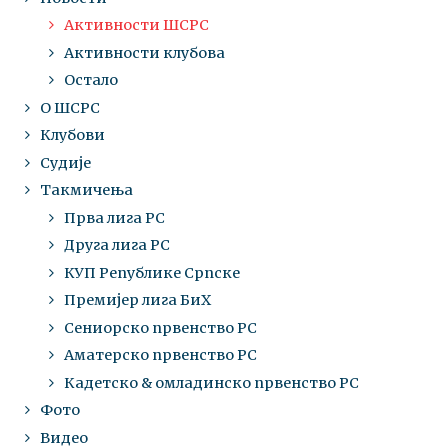
Активности ШСРС
Активности клубова
Остало
О ШСРС
Клубови
Судије
Такмичења
Прва лига РС
Друга лига РС
КУП Републике Српске
Премијер лига БиХ
Сениорско првенство РС
Аматерско првенство РС
Кадетско & омладинско првенство РС
Фото
Видео