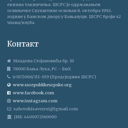
екипна такмичења. ШСРС је одржавањем
оснивачке Скупштине основан 8. октобра 1992.
године у Банском двору у Бањалуци. ШСРС броји 42
члана/клуба.
Контакт
Младена Стојановића бр. 10
78000 Бања Лука, РС – БиХ
(+387)066/311-039 (Предсједник ШСРС)
www.ssrepublikesrpske.org
www.facebook.com
www.instagram.com
sahovskisavezrs(@)gmail.com
ЈИБ: 4400972360000