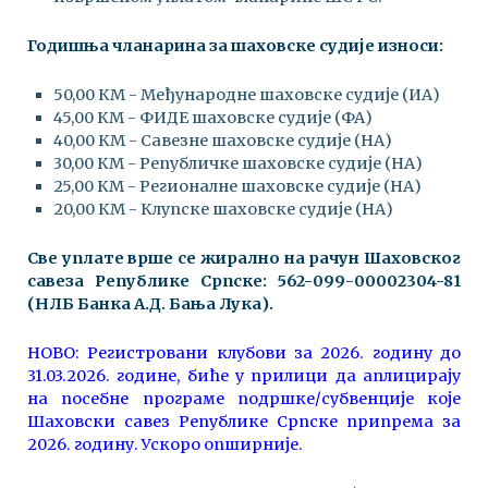
Годишња чланарина за шаховске судије износи:
50,00 КМ - Међународне шаховске судије (ИА)
45,00 КМ - ФИДЕ шаховске судије (ФА)
40,00 КМ - Савезне шаховске судије (НА)
30,00 КМ - Републичке шаховске судије (НА)
25,00 КМ - Регионалне шаховске судије (НА)
20,00 КМ - Клупске шаховске судије (НА)
Све уплате врше се жирално на рачун Шаховског
савеза Републике Српске: 562-099-00002304-81
(НЛБ Банка А.Д. Бања Лука).
НОВО: Регистровани клубови за 2026. годину до
31.03.2026. године, биће у прилици да аплицирају
на посебне програме подршке/субвенције које
Шаховски савез Републике Српске припрема за
2026. годину. Ускоро опширније.