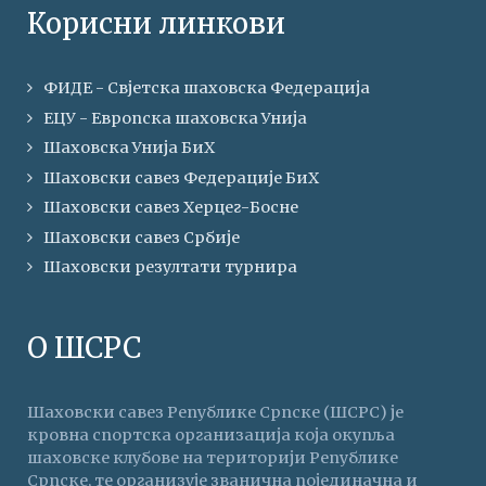
Корисни линкови
ФИДЕ - Свјетска шаховска Федерација
ЕЦУ - Европска шаховска Унија
Шаховска Унија БиХ
Шаховски савез Федерације БиХ
Шаховски савез Херцег-Босне
Шаховски савез Србије
Шаховски резултати турнира
О ШСРС
Шаховски савез Републике Српске (ШСРС) је
кровна спортска организација која окупља
шаховске клубове на територији Републике
Српске, те организује званична појединачна и