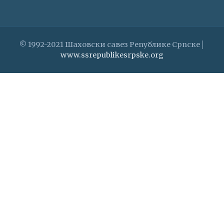
© 1992-2021 Шаховски савез Републике Српске│
www.ssrepublikesrpske.org
0
Shares