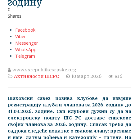
годину
0
Shares
Facebook
Viber
Messenger
WhatsApp
Telegram
www.ssrepublikesrpske.org
Активности ШСРС
10 март 2026
836
Шаховски савез позива клубове да изврше
регистрацију клуба и чланова за 2026. годину до
31.03.2026. године. Сви клубови дужни су да на
електронску пошту ШС РС доставе спискове
својих чланова за 2026. годину. Списак треба да
садржи следеће податке о сваком члану: презиме
и име, датум рођења и категорију - титулу. На