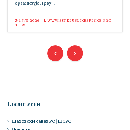
организује Прву...
1 ЈУЛ 2026
WWW.SSREPUBLIKESRPSKE.ORG
781
Главни мени
Шаховски савез РС│ШСРС
Новости