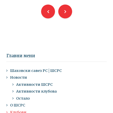
Главни мени
Шаховски савез РС│ШСРС
Новости
Активности ШСРС
Активности клубова
Остало
О ШСРС
Клубови