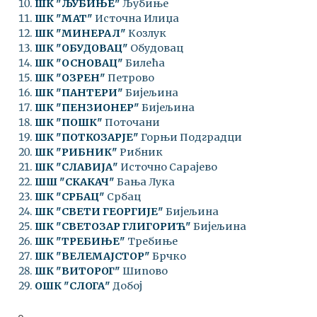
ШК "ЉУБИЊЕ"
Љубиње
ШК "МАТ"
Источна Илиџа
ШК "МИНЕРАЛ"
Козлук
ШК "ОБУДОВАЦ"
Обудовац
ШК "ОСНОВАЦ"
Билећа
ШК "ОЗРЕН"
Петрово
ШК "ПАНТЕРИ"
Бијељина
ШК "ПЕНЗИОНЕР"
Бијељина
ШК "ПОШК"
Поточани
ШК "ПОТКОЗАРЈЕ"
Горњи Подградци
ШК "РИБНИК"
Рибник
ШК "СЛАВИЈА"
Источно Сарајево
ШШ "СКАКАЧ"
Бања Лука
ШК "СРБАЦ"
Србац
ШК "СВЕТИ ГЕОРГИЈЕ"
Бијељина
ШК "СВЕТОЗАР ГЛИГОРИЋ"
Бијељина
ШК "ТРЕБИЊЕ"
Требиње
ШК "ВЕЛЕМАЈСТОР"
Брчко
ШК "ВИТОРОГ"
Шипово
ОШК "СЛОГА"
Добој