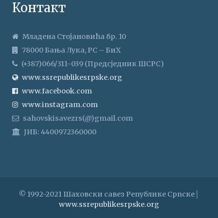
Контакт
Младена Стојановића бр. 10
78000 Бања Лука, РС – БиХ
(+387)066/311-039 (Предсједник ШСРС)
www.ssrepublikesrpske.org
www.facebook.com
www.instagram.com
sahovskisavezrs(@)gmail.com
ЈИБ: 4400972360000
© 1992-2021 Шаховски савез Републике Српске│
www.ssrepublikesrpske.org