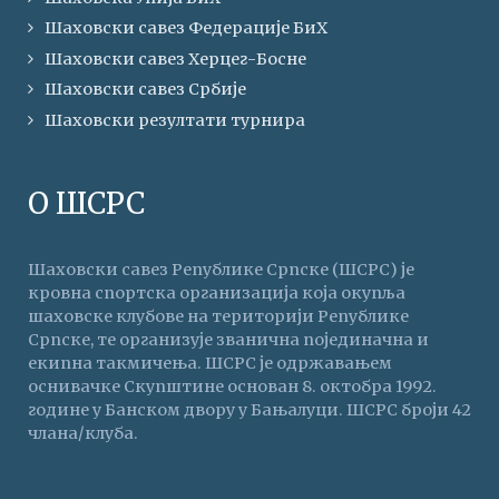
Шаховски савез Федерације БиХ
Шаховски савез Херцег-Босне
Шаховски савез Србије
Шаховски резултати турнира
О ШСРС
Шаховски савез Републике Српске (ШСРС) је
кровна спортска организација која окупља
шаховске клубове на територији Републике
Српске, те организује званична појединачна и
екипна такмичења. ШСРС је одржавањем
оснивачке Скупштине основан 8. октобра 1992.
године у Банском двору у Бањалуци. ШСРС броји 42
члана/клуба.