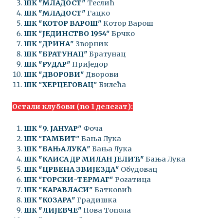
ШК "МЛАДОСТ"
Теслић
ШК "МЛАДОСТ"
Гацко
ШК "КОТОР ВАРОШ"
Котор Варош
ШК "ЈЕДИНСТВО 1954"
Брчко
ШК "ДРИНА"
Зворник
ШК "БРАТУНАЦ"
Братунац
ШК "РУДАР"
Приједор
ШК "ДВОРОВИ"
Дворови
ШК "ХЕРЦЕГОВАЦ"
Билећа
Остали клубови (по 1 делегат):
ШК "9. ЈАНУАР"
Фоча
ШК "ГАМБИТ"
Бања Лука
ШК "БАЊАЛУКА"
Бања Лука
ШК "КАИСА ДР МИЛАН ЈЕЛИЋ"
Бања Лука
ШК "ЦРВЕНА ЗВИЈЕЗДА"
Обудовац
ШК "ГОРСКИ-ТЕРМАГ"
Рогатица
ШК "КАРАВЛАСИ"
Батковић
ШК "КОЗАРА"
Градишка
ШК "ЛИЈЕВЧЕ"
Нова Топола