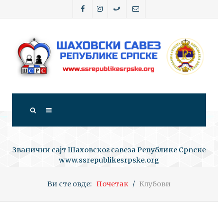
Званични сајт Шаховског савеза Републике Српске
www.ssrepublikesrpske.org
Ви сте овде:
Почетак
Клубови