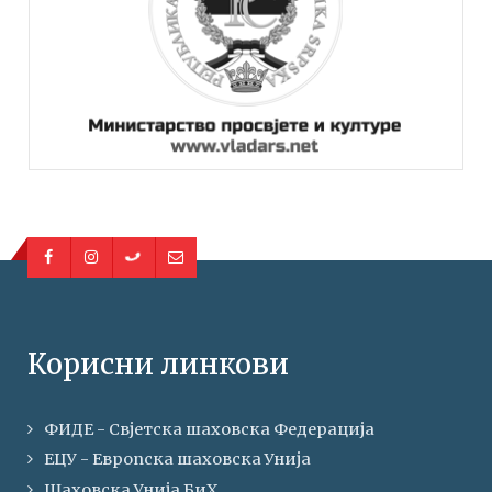
Корисни линкови
ФИДЕ - Свјетска шаховска Федерација
ЕЦУ - Европска шаховска Унија
Шаховска Унија БиХ