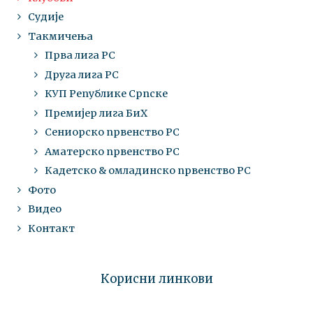
Судије
Такмичења
Прва лига РС
Друга лига РС
КУП Републике Српске
Премијер лига БиХ
Сениорско првенство РС
Аматерско првенство РС
Кадетско & омладинско првенство РС
Фото
Видео
Контакт
Корисни линкови