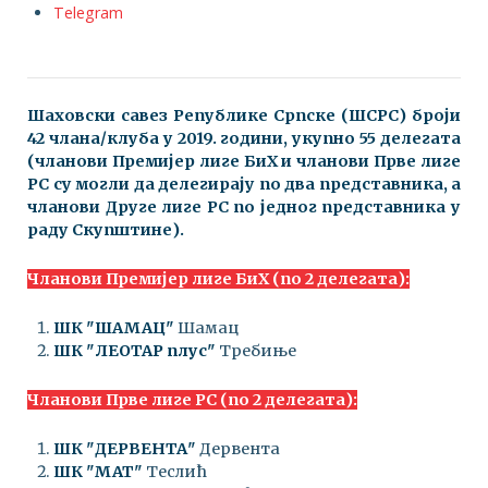
Telegram
Шаховски савез Републике Српске (ШСРС) броји
42 члана/клуба у 2019. години, укупно 55 делегата
(чланови Премијер лиге БиХ и чланови Прве лиге
РС су могли да делегирају по два представника, а
чланови Друге лиге РС по једног представника у
раду Скупштине).
Чланови Премијер лиге БиХ (по 2 делегата):
ШК "ШАМАЦ"
Шамац
ШК "ЛЕОТАР плус"
Требиње
Чланови Прве лиге РС (по 2 делегата):
ШК "ДЕРВЕНТА"
Дервента
ШК "МАТ"
Теслић