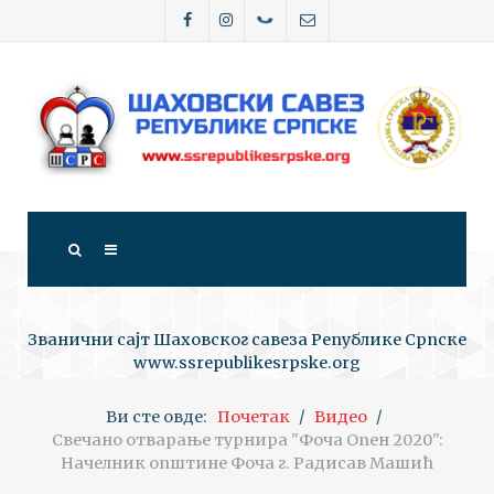
Званични сајт Шаховског савеза Републике Српске
www.ssrepublikesrpske.org
Ви сте овде:
Почетак
Видео
Свечано отварање турнира "Фоча Опен 2020":
Начелник општине Фоча г. Радисав Машић