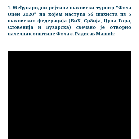
1. Међународни рејтинг шаховски турнир "Фоча
Опен 2020" на којем наступа 56 шахиста из 5
шаховских федерација (БиХ, Србија, Црна Гора,
Словенија и Бугарска) свечано је отворио
начелник општине Фоча г. Радисав Машић: