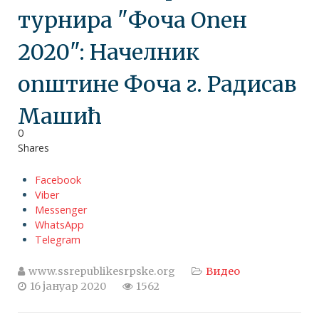
турнира "Фоча Опен
2020": Начелник
општине Фоча г. Радисав
Машић
0
Shares
Facebook
Viber
Messenger
WhatsApp
Telegram
www.ssrepublikesrpske.org
Видео
16 јануар 2020
1562