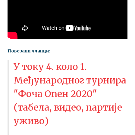
Повезани чланци:
У току 4. коло 1.
Међународног турнира
"Фоча Опен 2020"
(табела, видео, партије
уживо)