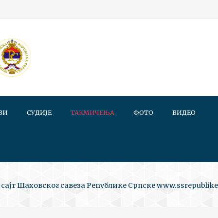
ВИ
СУДИЈЕ
ТАКМИЧЕЊА
ФОТО
ВИДЕО
сајт Шаховског савеза Републике Српске www.ssrepublike