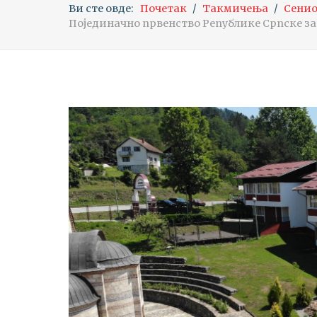
Ви сте овде:
Почетак
Такмичења
Сенио
Појединачно првенство Републике Српске за