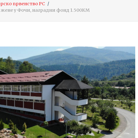
рско првенство РС
 жене у Фочи, наградни фонд 1.500КМ