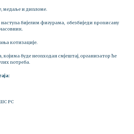
, медаље и дипломе.
а наступа бијелим фигурама, обезбиједи прописану
часовник.
ћања котизације.
 којима буде неопходан смјештај, организатор ће
угих потреба.
аја:
 ШС РС