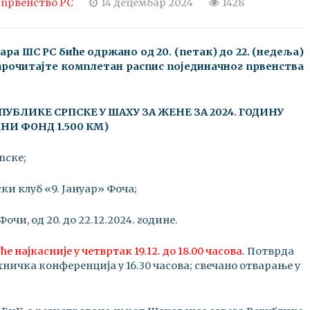
 првенство РС
14 децембар 2024
1428
а ШС РС биће одржано од 20. (петак) до 22. (недеља)
 прочитајте комплетан распис појединачног првенства
ПУБЛИКЕ СРПСКЕ У ШАХУ ЗА ЖЕНЕ
ЗА 2024. ГОДИНУ
НИ ФОНД 1.500 КМ)
пске;
и клуб «9. Јануар» Фоча;
Фочи, од 20. до 22.12.2024. године.
е најкасније у четвртак 19.12. до 18.00 часова
. Потврда
техничка конференција у 16.30 часова; свечано отварање у