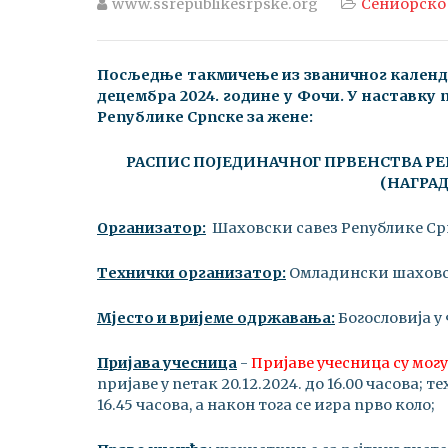
www.ssrepublikesrpske.org
Сениорско
Посљедње такмичење из званичног календар
децембра 2024. године у Фочи. У наставку
Републике Српске за жене:
РАСПИС ПОЈЕДИНАЧНОГ ПРВЕНСТВА РЕ
(
НАГРАД
Организатор:
Шаховски савез Републике Ср
Технички организатор:
Омладински шаховск
Мјесто и вријеме одржавања:
Богословија у 
Пријава учесница
-
Пријаве учесница су могућ
пријаве у петак 20.12.2024. до 16.00 часова; 
16.45 часова, а након тога се игра прво коло;