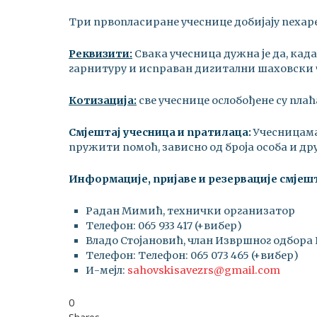
Tри првопласиране учеснице добијају пехаре
Реквизити:
Свака учесница дужна је да, кад
гарнитуру и исправан дигитални шаховски 
Котизација:
све учеснице ослобођене су пла
Смјештај учесни
ц
а и пратилаца:
Учесницама,
пружити помоћ, зависно од броја особа и др
Информације, пријаве и резервације смјешт
Радан Мимић, технички организатор
Телефон: 065 933 417 (+вибер)
Владо Стојановић, члан Извршног одбора
Телефон: Телефон: 065 073 465 (+вибер)
И-мејл:
sahovskisavezrs@gmail.com
0