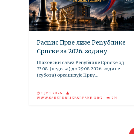
Распис Прве лиге Републике
Српске за 2026. годину
Шаховски савез Републике Српске oд
23.08. (недеља) до 29.08.2026. године
(субота) организује Прву...
1 ЈУЛ 2026
WWW.SSREPUBLIKESRPSKE.ORG
791