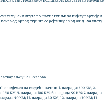
БиХ, а регистроване су код Шаховског савеза Републике
 систему, 25 минута по шахисткињи за цијелу партију и
 почев од првог; турнир се рејтингује код ФИДЕ за листу
о затварање у 12.15 часова
е подјељен на следећи начин: 1. награда: 300 КМ, 2.
: 150 КМ, 5. награда: 100 КМ; 6. награда 90 КМ; 7. награда
награда 50 КМ; 11. награда 40 КМ; 12. награда 30 КМ; 13 –