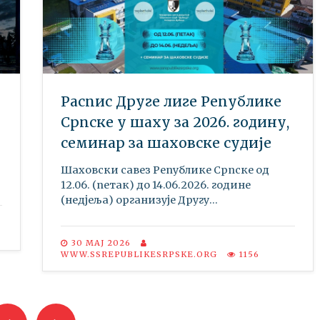
Распис Друге лиге Републике
Српске у шаху за 2026. годину,
семинар за шаховске судије
Шаховски савез Републике Српске oд
12.06. (петак) до 14.06.2026. године
(недјеља) организује Другу...
30 МАЈ 2026
WWW.SSREPUBLIKESRPSKE.ORG
1156