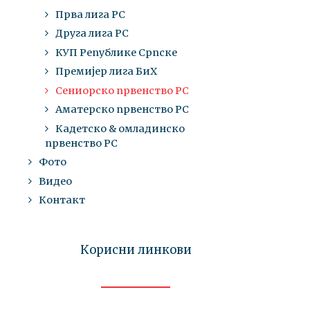
Прва лига РС
Друга лига РС
КУП Републике Српске
Премијер лига БиХ
Сениорско првенство РС
Аматерско првенство РС
Кадетско & омладинско
првенство РС
Фото
Видео
Контакт
Корисни линкови