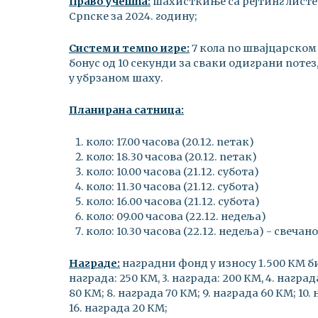
Право учешћа:
шахисткиње са рејтинг листе 
Српске за 2024. годину;
Систем и темпо игре:
7 кола по швајцарском
бонус од 10 секунди за сваки одиграни потез,
у убрзаном шаху.
Планирана сатница:
коло: 17.00 часова (20.12. петак)
коло: 18.30 часова (20.12. петак)
коло: 10.00 часова (21.12. субота)
коло: 11.30 часова (21.12. субота)
коло: 16.00 часова (21.12. субота)
коло: 09.00 часова (22.12. недеља)
коло: 10.30 часова (22.12. недеља) - свечан
Награде:
наградни фонд у износу 1.500 КМ бић
награда: 250 КМ, 3. награда: 200 КМ, 4. награда
80 КМ; 8. награда 70 КМ; 9. награда 60 КМ; 10. 
16. награда 20 КМ;