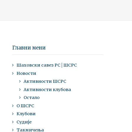
Главни мени
Шаховски савез РС│ШСРС
Новости
Активности ШСРС
Активности клубова
Остало
О ШСРС
Клубови
Судије
Такмичења