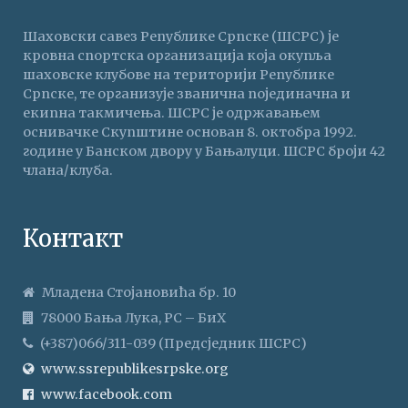
Шаховски савез Републике Српске (ШСРС) је
кровна спортска организација која окупља
шаховске клубове на територији Републике
Српске, те организује званична појединачна и
екипна такмичења. ШСРС је одржавањем
оснивачке Скупштине основан 8. октобра 1992.
године у Банском двору у Бањалуци. ШСРС броји 42
члана/клуба.
Контакт
Младена Стојановића бр. 10
78000 Бања Лука, РС – БиХ
(+387)066/311-039 (Предсједник ШСРС)
www.ssrepublikesrpske.org
www.facebook.com