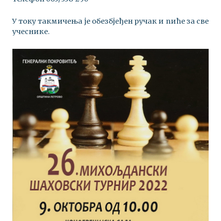
У току такмичења је обезбјеђен ручак и пиће за све
учеснике.