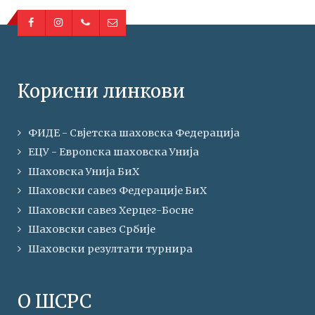
Корисни линкови
ФИДЕ - Свјетска шаховска Федерација
ЕЦУ - Европска шаховска Унија
Шаховска Унија БиХ
Шаховски савез Федерације БиХ
Шаховски савез Херцег-Босне
Шаховски савез Србије
Шаховски резултати турнира
О ШСРС