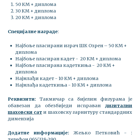
50 КМ + диплома
30 КМ + диплома
20 КМ + диплома
Специјалне награде
:
Најбоље пласирани играч ШК Озрен – 50 КМ +
диплома
Најбоље пласиран кадет - 20 КМ + диплома
Најбоље пласирана кадеткиња - 20 КМ +
диплома
Најмлађи кадет - 10 КМ + диплома
Најмлађа кадеткиња - 10 КМ + диплома
Реквизити:
Такмичар са бијелим фигурама је
обавезан да обезбиједи исправан
дигитални
шаховски сат
и шаховску гарнитуру стандардних
димензија
Додатне информације:
Жељко Петковић - :
телефон 065/338-290