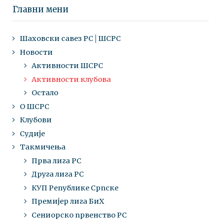
Главни мени
Шаховски савез РС│ШСРС
Новости
Активности ШСРС
Активности клубова
Остало
О ШСРС
Клубови
Судије
Такмичења
Прва лига РС
Друга лига РС
КУП Републике Српске
Премијер лига БиХ
Сениорско првенство РС