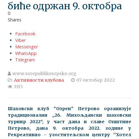
биће одржан 9. октобра
0
Shares
Facebook
Viber
Messenger
WhatsApp
Telegram
www.ssrepublikesrpske.org
Активности клубова
07 октобар 2022
3315
Шаховски клуб "Озрен" Петрово организује
традиционални „26. Михољдански шаховски
турнир 2022“, у част дана и славе Општине
Петрово, дана 9. октобра 2022. године у
Рекреативно - угоститељском центру ''Хотел