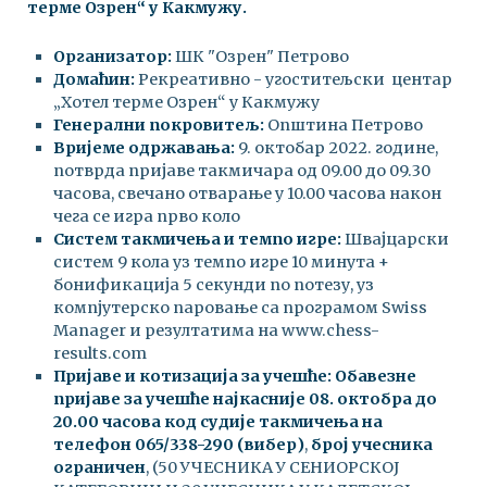
терме Озрен“ у Какмужу.
Организатор:
ШК "Озрен" Петрово
Домаћин:
Рекреативно - угоститељски центар
„Хотел терме Озрен“ у Какмужу
Генерални покровитељ:
Општина Петрово
Вријеме одржавања:
9. октобар 2022. године,
потврда пријаве такмичара од 09.00 до 09.30
часова, свечано отварање у 10.00 часова након
чега се игра прво коло
Систем такмичења и темпо игре:
Швајцарски
систем 9 кола уз темпо игре 10 минута +
бонификација 5 секунди по потезу, уз
компјутерско паровање са програмом Swiss
Manager и резултатима на www.chess-
results.com
Пријаве и котизација за учешће:
Обавезне
пријаве за учешће најкасније 08. октобра до
20.00 часова код судије такмичења на
телефон 065/
338-290
(вибер)
,
број учесника
ограничен
, (50 УЧЕСНИКА У СЕНИОРСКОЈ